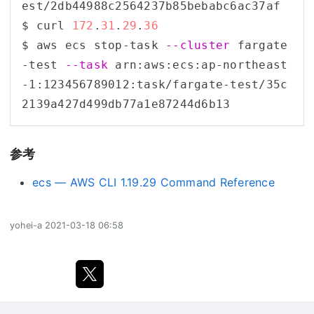
est/2db44988c2564237b85bebabc6ac37af

$ curl 
172
.
31
.
29
.
36
$ aws ecs stop-task 
--cluster
 fargate
-test 
--task
 arn:aws:ecs:ap-northeast
-1:123456789012:task/fargate-test/35c
参考
ecs — AWS CLI 1.19.29 Command Reference
yohei-a
2021-03-18 06:58