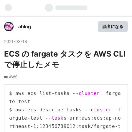
ablog
読者になる
2021
-
03
-
18
ECS の fargate タスクを AWS CLI
で停止したメモ
AWS
$ aws ecs list-tasks 
--cluster
  farga
te-test

$ aws ecs describe-tasks 
--cluster
  f
argate-test 
--tasks
 arn:aws:ecs:ap-no
rtheast-1:123456789012:task/fargate-t